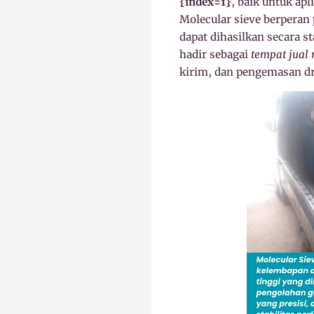
{index=1}
, baik untuk ap
Molecular sieve berperan
dapat dihasilkan secara 
hadir sebagai
tempat jual 
kirim, dan pengemasan dr