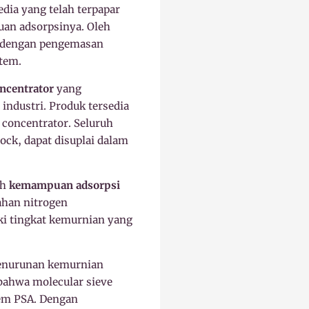
edia yang telah terpapar
an adsorpsinya. Oleh
r dengan pengemasan
stem.
ncentrator
yang
ndustri. Produk tersedia
n concentrator. Seluruh
ock, dapat disuplai dalam
ah
kemampuan adsorpsi
ahan nitrogen
ki tingkat kemurnian yang
 penurunan kemurnian
 bahwa molecular sieve
tem PSA. Dengan