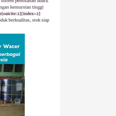
n sistem pemisahan udara.
engan kemurnian tinggi
e[oaicite:2]{index=2}
uk berkualitas, stok siap