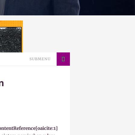
SUBMENU
n
ontentReference[oaicite:1]