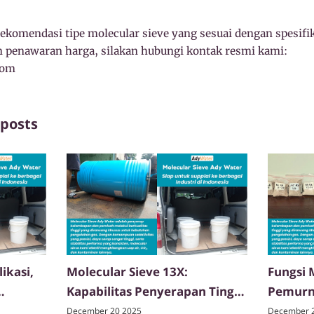
rekomendasi tipe molecular sieve yang sesuai dengan spesifi
 penawaran harga, silakan hubungi kontak resmi kami:
com
 posts
ikasi,
Molecular Sieve 13X:
Fungsi 
Kapabilitas Penyerapan Tinggi
Pemurni
untuk Gas & Cairan
December 20 2025
December 