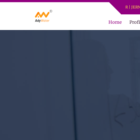
ADY WATER | JERNIHKAN
Home
Profi