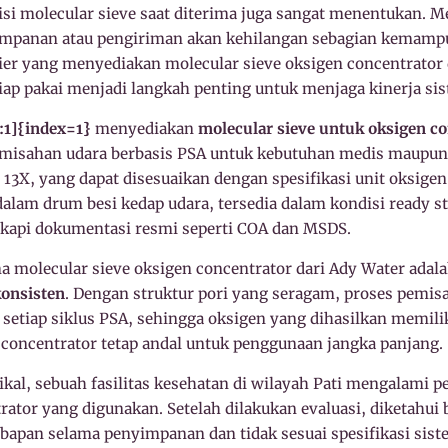
disi molecular sieve saat diterima juga sangat menentukan. M
mpanan atau pengiriman akan kehilangan sebagian kemampu
lier yang menyediakan molecular sieve oksigen concentrato
iap pakai menjadi langkah penting untuk menjaga kinerja si
:1]{index=1}
menyediakan
molecular sieve untuk oksigen co
misahan udara berbasis PSA untuk kebutuhan medis maupun i
n 13X, yang dapat disesuaikan dengan spesifikasi unit oksige
alam drum besi kedap udara, tersedia dalam kondisi ready st
ngkapi dokumentasi resmi seperti COA dan MSDS.
a molecular sieve oksigen concentrator dari Ady Water adal
konsisten
. Dengan struktur pori yang seragam, proses pemis
 setiap siklus PSA, sehingga oksigen yang dihasilkan memili
 concentrator tetap andal untuk penggunaan jangka panjang.
ikal, sebuah fasilitas kesehatan di wilayah Pati mengalami
rator yang digunakan. Setelah dilakukan evaluasi, diketahui
mbapan selama penyimpanan dan tidak sesuai spesifikasi sis