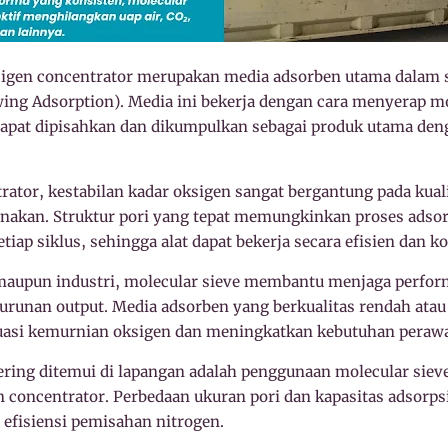
sigen concentrator merupakan media adsorben utama dalam 
ing Adsorption). Media ini bekerja dengan cara menyerap mo
dapat dipisahkan dan dikumpulkan sebagai produk utama den
rator, kestabilan kadar oksigen sangat bergantung pada kuali
unakan. Struktur pori yang tepat memungkinkan proses adsor
tiap siklus, sehingga alat dapat bekerja secara efisien dan k
 maupun industri, molecular sieve membantu menjaga perfor
runan output. Media adsorben yang berkualitas rendah atau t
asi kemurnian oksigen dan meningkatkan kebutuhan perawat
ering ditemui di lapangan adalah penggunaan molecular siev
 concentrator. Perbedaan ukuran pori dan kapasitas adsorpsi
efisiensi pemisahan nitrogen.