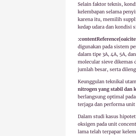
Selain faktor teknis, kon
kelembapan selama penyi
karena itu, memilih supp
kedap udara dan kondisi s
:contentReference[oaicite
digunakan pada sistem pe
dalam tipe 3A, 4A, 5A, da
molecular sieve dikemas d
jumlah besar, serta dile
Keunggulan teknikal utam
nitrogen yang stabil dan 
berlangsung optimal pada
terjaga dan performa unit
Dalam studi kasus hipotet
oksigen pada unit concent
lama telah terpapar kele