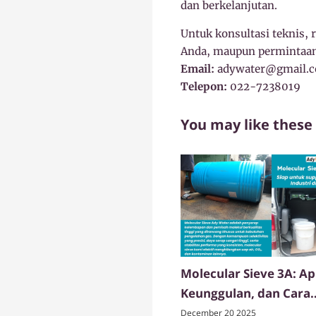
dan berkelanjutan.
Untuk konsultasi teknis, 
Anda, maupun permintaan
Email:
adywater@gmail.
Telepon:
022-7238019
You may like these
Molecular Sieve 3A: Apl
Keunggulan, dan Cara
Kerjanya
December 20 2025