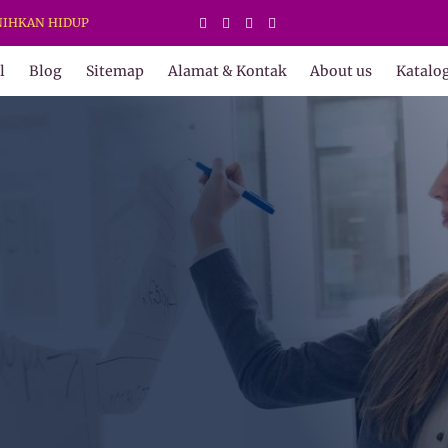
 HIDUP
l
Blog
Sitemap
Alamat & Kontak
About us
Katalo