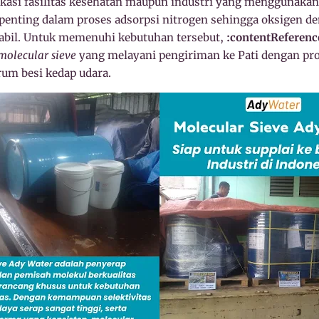
likasi fasilitas kesehatan maupun industri yang menggunaka
 penting dalam proses adsorpsi nitrogen sehingga oksigen d
stabil. Untuk memenuhi kebutuhan tersebut,
:contentReferenc
molecular sieve
yang melayani pengiriman ke Pati dengan prod
um besi kedap udara.