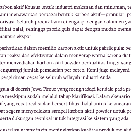
rbon aktif khusus untuk industri makanan dan minuman, te
 Kami menawarkan berbagai bentuk karbon aktif—granular, 
olorisasi. Seluruh produk kami dilengkapi dengan dokumen ya
ifikat halal, sehingga pabrik gula dapat dengan mudah meme
l maupun ekspor.
iperhatikan dalam memilih karbon aktif untuk pabrik gula: 
n reaksi dan efektivitas dalam menyerap warna karena distr
ater menyediakan karbon aktif powder berkualitas tinggi 
engurangi jumlah pemakaian per batch. Kami juga melayani 
pengiriman cepat ke seluruh wilayah industri Anda.
gula di daerah Jawa Timur yang menghadapi kendala pada pr
a meskipun sudah melalui tahap klarifikasi. Dalam skenario
yang cepat reaksi dan bersertifikasi halal untuk kelancara
at segera menyediakan sampel karbon aktif powder untuk pen
rta dukungan teknikal untuk integrasi ke sistem yang ada.
ndustri gula yang ingin meningkatkan kualitas produk melal