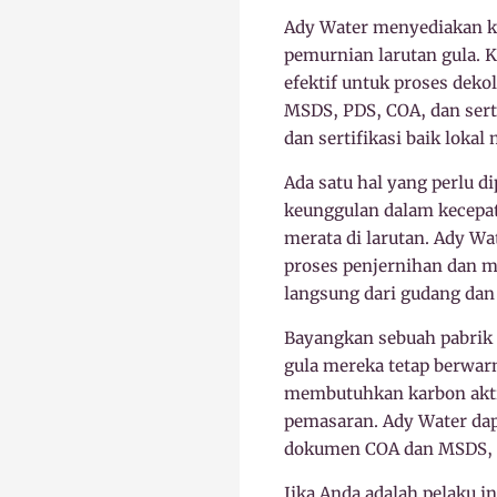
Ady Water menyediakan ka
pemurnian larutan gula.
efektif untuk proses dek
MSDS, PDS, COA, dan sert
dan sertifikasi baik loka
Ada satu hal yang perlu d
keunggulan dalam kecepata
merata di larutan. Ady W
proses penjernihan dan m
langsung dari gudang dan 
Bayangkan sebuah pabrik 
gula mereka tetap berwarn
membutuhkan karbon aktif 
pemasaran. Ady Water dap
dokumen COA dan MSDS, se
Jika Anda adalah pelaku i