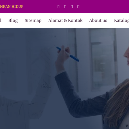
HIDUP
l
Blog
Sitemap
Alamat & Kontak
About us
Katalo