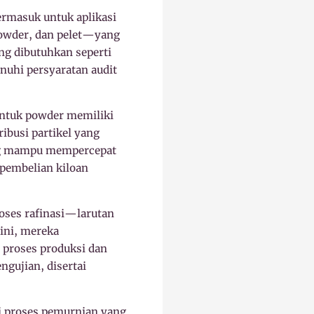
rmasuk untuk aplikasi
powder, dan pelet—yang
ng dibutuhkan seperti
nuhi persyaratan audit
bentuk powder memiliki
ibusi partikel yang
yang mampu mempercepat
pembelian kiloan
oses rafinasi—larutan
 ini, mereka
n proses produksi dan
gujian, disertai
ui proses pemurnian yang