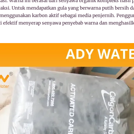
asi. Warna ini berasal dari senyawa organik kompleks hasil
raksi. Untuk mendapatkan gula yang berwarna putih bersih 
 menggunakan karbon aktif sebagai media penjernih. Penggu
ukti efektif menyerap senyawa penyebab warna dan menghasilk