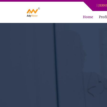
ADY WATER | JERNIHKAN 
Home
Profi