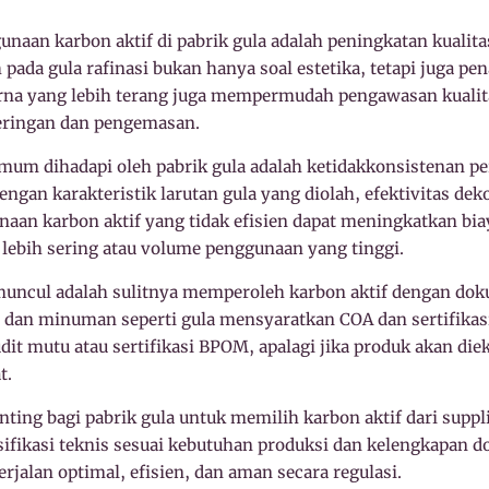
naan karbon aktif di pabrik gula adalah peningkatan kualita
 pada gula rafinasi bukan hanya soal estetika, tetapi juga p
arna yang lebih terang juga mempermudah pengawasan kualit
geringan dan pengemasan.
mum dihadapi oleh pabrik gula adalah ketidakkonsistenan per
engan karakteristik larutan gula yang diolah, efektivitas de
gunaan karbon aktif yang tidak efisien dapat meningkatkan bi
ebih sering atau volume penggunaan yang tinggi.
muncul adalah sulitnya memperoleh karbon aktif dengan dok
dan minuman seperti gula mensyaratkan COA dan sertifikasi h
it mutu atau sertifikasi BPOM, apalagi jika produk akan di
t.
enting bagi pabrik gula untuk memilih karbon aktif dari suppl
ikasi teknis sesuai kebutuhan produksi dan kelengkapan d
erjalan optimal, efisien, dan aman secara regulasi.