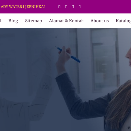
ER | JERNIHKAN HIDUP
l
Blog
Sitemap
Alamat & Kontak
About us
Katalo