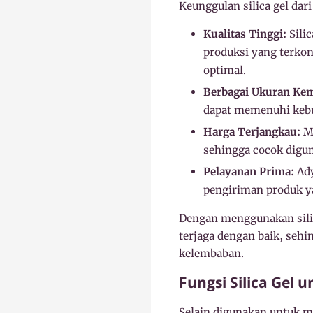
Keunggulan silica gel dari
Kualitas Tinggi:
Sili
produksi yang terkon
optimal.
Berbagai Ukuran Ke
dapat memenuhi kebut
Harga Terjangkau:
Me
sehingga cocok digu
Pelayanan Prima:
Ady
pengiriman produk ya
Dengan menggunakan sili
terjaga dengan baik, sehi
kelembaban.
Fungsi Silica Gel 
Selain digunakan untuk m