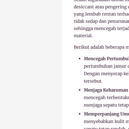
desiccant atau pengering 
yang lembab rentan terha
tidak sedap dan penurunan
sehingga mencegah terja
material.
Berikut adalah beberapa m
Mencegah Pertumbuh
pertumbuhan jamur d
Dengan menyerap kel
tersebut.
Menjaga Keharuman 
mencegah terbentukny
menjaga sepatu teta
Memperpanjang Umu
menyebabkan kulit m
sepatu tetap rendah