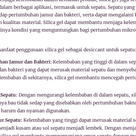
dalam berbagai aplikasi, termasuk untuk sepatu. Sepatu yan
dap pertumbuhan jamur dan bakteri, serta dapat mengalami 
 kualitas material. Silica gel dapat membantu menjaga kele
dinya kondisi yang menguntungkan bagi pertumbuhan mikr
anfaat penggunaan silica gel sebagai desiccant untuk sepatu
an Jamur dan Bakteri:
Kelembaban yang tinggi di dalam se
an bakteri yang dapat merusak material sepatu dan menyeba
embaban di sekitarnya, silica gel membantu mencegah pe
Sepatu:
Dengan mengurangi kelembaban di dalam sepatu, si
a bau tidak sedap yang disebabkan oleh pertumbuhan bakter
p harum dan nyaman digunakan.
r Sepatu:
Kelembaban yang tinggi dapat merusak material se
enjadi kusam atau sol sepatu menjadi lembek. Dengan menj
, silica gel membantu memperpanjang umur sepatu dengan me