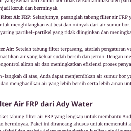
 yang keluar dari sumur bor tidak terkontaminasi oleh parti
jadi keruh dan berminyak.
ilter Air FRP:
Selanjutnya, pasanglah tabung filter air FRP
untuk menghilangkan zat besi dan minyak dari air sumur bor. 
aring partikel-partikel yang tidak diinginkan dan meningka
er Air:
Setelah tabung filter terpasang, aturlah pengaturan val
astikan air yang keluar sudah bersih dan jernih. Dengan m
ngontrol aliran air dan meningkatkan efisiensi proses penya
-langkah di atas, Anda dapat menjernihkan air sumur bor y
 dan menghasilkan air yang lebih bersih serta lebih aman un
lter Air FRP dari Ady Water
et tabung filter air FRP yang lengkap untuk membantu And
an berminyak. Paket ini dirancang khusus untuk memenuhi 