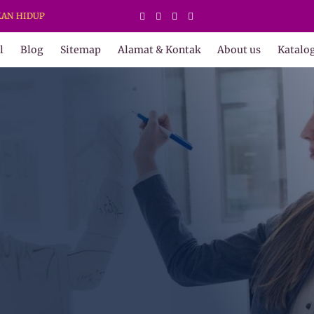
P
l
Blog
Sitemap
Alamat & Kontak
About us
Katalo