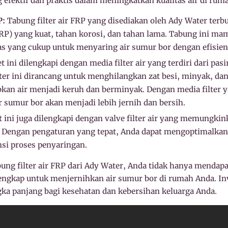
efektif dan praktis dalam meningkatkan kualitas air di rum
P:
Tabung filter air FRP yang disediakan oleh Ady Water terbu
(FRP) yang kuat, tahan korosi, dan tahan lama. Tabung ini
tas yang cukup untuk menyaring air sumur bor dengan efisien
 ini dilengkapi dengan media filter air yang terdiri dari pasir
ilter ini dirancang untuk menghilangkan zat besi, minyak, dan 
an air menjadi keruh dan berminyak. Dengan media filter y
r sumur bor akan menjadi lebih jernih dan bersih.
 ini juga dilengkapi dengan valve filter air yang memungki
. Dengan pengaturan yang tepat, Anda dapat mengoptimalkan k
si proses penyaringan.
ung filter air FRP dari Ady Water, Anda tidak hanya mendapa
i lengkap untuk menjernihkan air sumur bor di rumah Anda. In
a panjang bagi kesehatan dan kebersihan keluarga Anda.