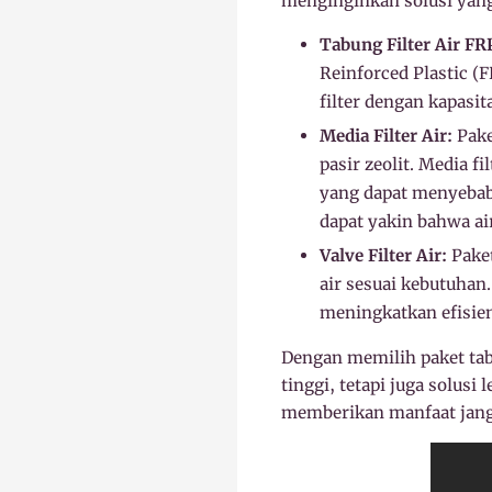
menginginkan solusi yang 
Tabung Filter Air FR
Reinforced Plastic 
filter dengan kapasi
Media Filter Air:
Paket
pasir zeolit. Media f
yang dapat menyebabk
dapat yakin bahwa ai
Valve Filter Air:
Paket
air sesuai kebutuhan
meningkatkan efisien
Dengan memilih paket tab
tinggi, tetapi juga solus
memberikan manfaat jangk