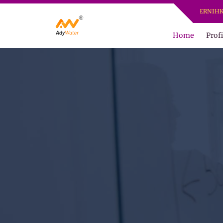
ADY WATER | JERNIHKAN HIDU
Home
Profi