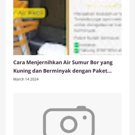
Cara Menjernihkan Air Sumur Bor yang
Kuning dan Berminyak dengan Paket
Tabung Filter Air FRP dari Ady Water
March 14 2024