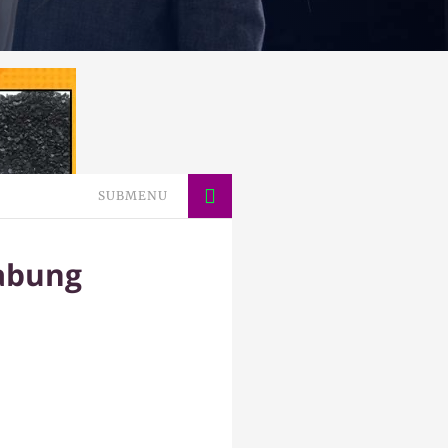
SUBMENU
abung