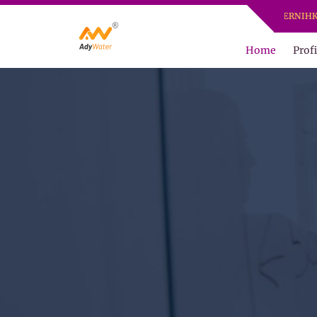
ADY WATER | JERNIHKAN HID
Home
Profi