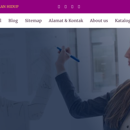
UP
l
Blog
Sitemap
Alamat & Kontak
About us
Katalo