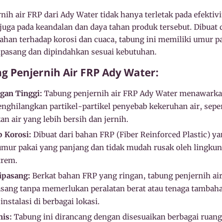
ih air FRP dari Ady Water tidak hanya terletak pada efektiv
juga pada keandalan dan daya tahan produk tersebut. Dibuat 
tahan terhadap korosi dan cuaca, tabung ini memiliki umur p
pasang dan dipindahkan sesuai kebutuhan.
 Penjernih Air FRP Ady Water:
ngan Tinggi:
Tabung penjernih air FRP Ady Water menawarkan
nghilangkan partikel-partikel penyebab kekeruhan air, seper
n air yang lebih bersih dan jernih.
 Korosi:
Dibuat dari bahan FRP (Fiber Reinforced Plastic) ya
umur pakai yang panjang dan tidak mudah rusak oleh lingkun
trem.
ipasang:
Berkat bahan FRP yang ringan, tabung penjernih a
asang tanpa memerlukan peralatan berat atau tenaga tambah
stalasi di berbagai lokasi.
is:
Tabung ini dirancang dengan disesuaikan berbagai ruang