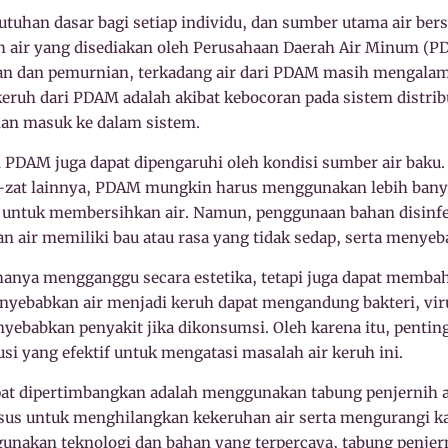
utuhan dasar bagi setiap individu, dan sumber utama air ber
ah air yang disediakan oleh Perusahaan Daerah Air Minum (P
an dan pemurnian, terkadang air dari PDAM masih mengalam
eruh dari PDAM adalah akibat kebocoran pada sistem distribu
n masuk ke dalam sistem.
ari PDAM juga dapat dipengaruhi oleh kondisi sumber air baku
t-zat lainnya, PDAM mungkin harus menggunakan lebih bany
as untuk membersihkan air. Namun, penggunaan bahan disinf
n air memiliki bau atau rasa yang tidak sedap, serta menyeb
hanya mengganggu secara estetika, tetapi juga dapat memba
nyebabkan air menjadi keruh dapat mengandung bakteri, viru
yebabkan penyakit jika dikonsumsi. Oleh karena itu, pentin
si yang efektif untuk mengatasi masalah air keruh ini.
apat dipertimbangkan adalah menggunakan tabung penjernih a
sus untuk menghilangkan kekeruhan air serta mengurangi k
nakan teknologi dan bahan yang terpercaya, tabung penjern