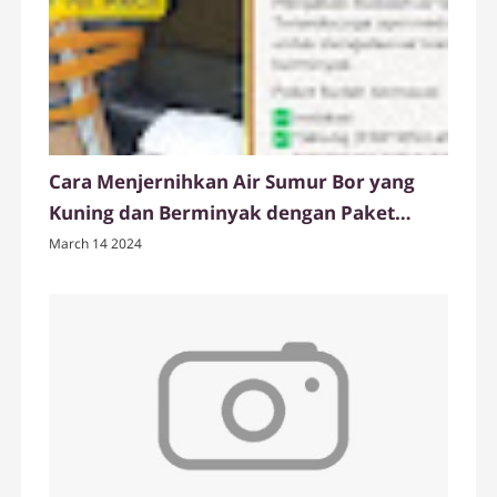
Cara Menjernihkan Air Sumur Bor yang
Kuning dan Berminyak dengan Paket
Tabung Filter Air FRP dari Ady Water
March 14 2024