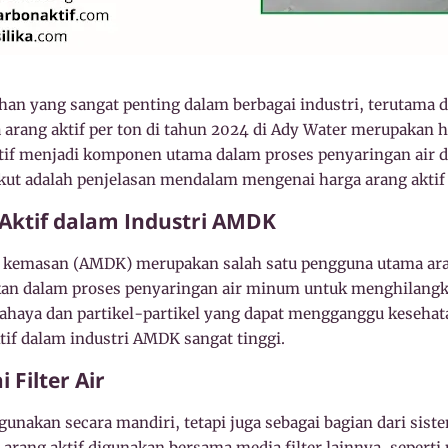
han yang sangat penting dalam berbagai industri, terutama 
 arang aktif per ton di tahun 2024 di Ady Water merupakan 
tif menjadi komponen utama dalam proses penyaringan air 
kut adalah penjelasan mendalam mengenai harga arang aktif 
Aktif dalam Industri AMDK
m kemasan (AMDK) merupakan salah satu pengguna utama ara
akan dalam proses penyaringan air minum untuk menghilang
bahaya dan partikel-partikel yang dapat mengganggu kesehata
tif dalam industri AMDK sangat tinggi.
 Filter Air
igunakan secara mandiri, tetapi juga sebagai bagian dari sis
arang aktif digunakan bersama media filter lainnya, seperti p