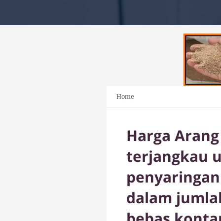
Home
Harga Arang 
terjangkau 
penyaringan 
dalam jumla
bebas kontam