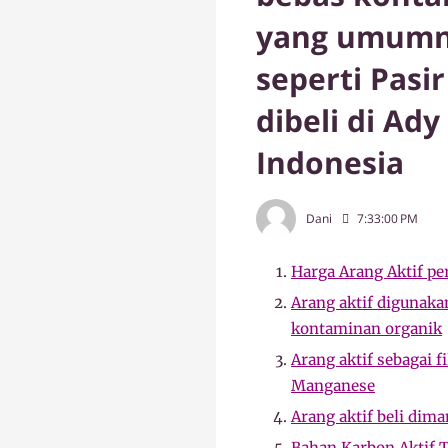
yang umumny
seperti Pasi
dibeli di Ady
Indonesia
Dani
7:33:00 PM
Harga Arang Aktif pe
Arang aktif digunak
kontaminan organik
Arang aktif sebagai f
Manganese
Arang aktif beli dima
Bahan Karbon Aktif T