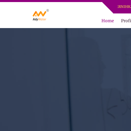
ADY WATER | JERNIHKAN HIDUP
Home
Profi