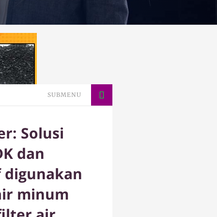
SUBMENU
r: Solusi
DK dan
f digunakan
air minum
lter air