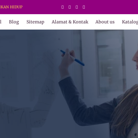
DUP
l
Blog
Sitemap
Alamat & Kontak
About us
Katalo