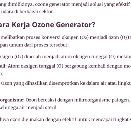
ng dimilikinya, ozone generator menjadi solusi yang efekti
 udara di berbagai sektor.
ara Kerja Ozone Generator?
 melibatkan proses konversi oksigen (O
) menjadi ozon (O
)
2
3
apan umum dari proses tersebut:
sigen (O
) dipecah menjadi atom oksigen tunggal (O) melalu
2
li:
Atom oksigen tunggal (O) bergabung kembali dengan mol
).
Ozon yang dihasilkan disemprotkan ke dalam air atau ling
organisme:
Ozon bereaksi dengan mikroorganisme patogen,
hingga air menjadi steril.
hwa ozon digunakan dengan efektif untuk mencapai tingkat s