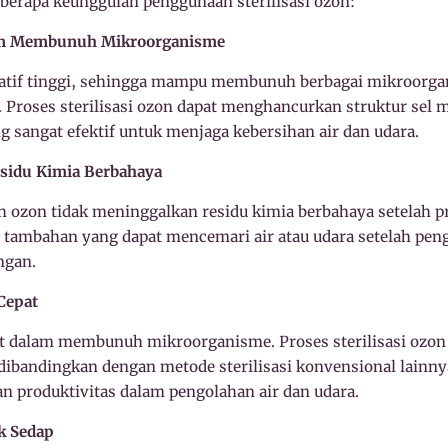
beberapa keunggulan penggunaan sterilisasi ozon:
alam Membunuh Mikroorganisme
datif tinggi, sehingga mampu membunuh berbagai mikroorga
it. Proses sterilisasi ozon dapat menghancurkan struktur sel
 sangat efektif untuk menjaga kebersihan air dan udara.
esidu Kimia Berbahaya
 ozon tidak meninggalkan residu kimia berbahaya setelah pros
mia tambahan yang dapat mencemari air atau udara setelah p
ngan.
 Cepat
at dalam membunuh mikroorganisme. Proses sterilisasi oz
 dibandingkan dengan metode sterilisasi konvensional lainn
n produktivitas dalam pengolahan air dan udara.
k Sedap