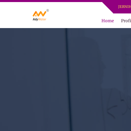
ADY WATER | JERNIHKAN HI
Home
Profi