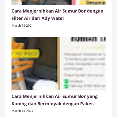
Cara Menjernihkan Air Sumur Bor dengan
Filter Air dari Ady Water
March 16 2024
Cara Menjernihkan Air Sumur Bor yang
Kuning dan Berminyak dengan Paket
Tabung Filter Air FRP dari Ady Water
March 14 2024