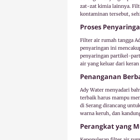
zat-zat kimia lainnya. Fi
kontaminan tersebut, sehi
Proses Penyaringan
Filter air rumah tangga A
penyaringan ini mencakup
penyaringan partikel-part
air yang keluar dari kera
Penanganan Berba
Ady Water menyadari bahwa
terbaik harus mampu mena
di Serang dirancang untu
warna keruh, dan kandun
Perangkat yang M
Kepopuleran filter air r