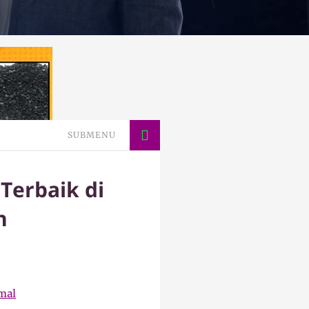
SUBMENU
Terbaik di
h
imal