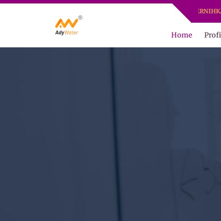
ADY WATER | JERNIHKAN HIDUP
Home
Profi