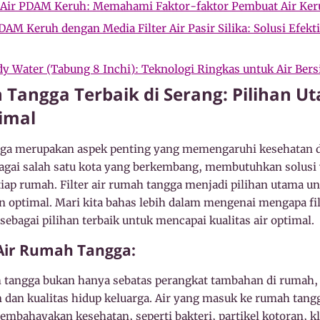
 Air PDAM Keruh: Memahami Faktor-faktor Pembuat Air Ker
AM Keruh dengan Media Filter Air Pasir Silika: Solusi Efekti
 Ady Water (Tabung 8 Inchi): Teknologi Ringkas untuk Air Be
h Tangga Terbaik di Serang: Pilihan 
timal
angga merupakan aspek penting yang memengaruhi kesehatan
agai salah satu kota yang berkembang, membutuhkan solusi 
etiap rumah. Filter air rumah tangga menjadi pilihan utama 
an optimal. Mari kita bahas lebih dalam mengenai mengapa fi
sebagai pilihan terbaik untuk mencapai kualitas air optimal.
 Air Rumah Tangga:
ah tangga bukan hanya sebatas perangkat tambahan di ruma
n dan kualitas hidup keluarga. Air yang masuk ke rumah tan
embahayakan kesehatan, seperti bakteri, partikel kotoran, kl