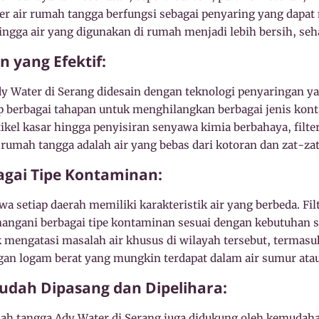
lter air rumah tangga berfungsi sebagai penyaring yang dapa
ngga air yang digunakan di rumah menjadi lebih bersih, seh
 yang Efektif:
dy Water di Serang didesain dengan teknologi penyaringan ya
 berbagai tahapan untuk menghilangkan berbagai jenis kont
ikel kasar hingga penyisiran senyawa kimia berbahaya, filt
n rumah tangga adalah air yang bebas dari kotoran dan zat-za
gai Tipe Kontaminan:
 setiap daerah memiliki karakteristik air yang berbeda. Fil
ngani berbagai tipe kontaminan sesuai dengan kebutuhan se
k mengatasi masalah air khusus di wilayah tersebut, termas
gan logam berat yang mungkin terdapat dalam air sumur at
udah Dipasang dan Dipelihara:
umah tangga Ady Water di Serang juga didukung oleh kemuda