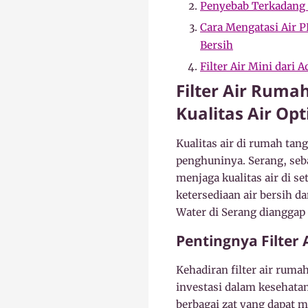
Penyebab Terkadang
Cara Mengatasi Air PD
Bersih
Filter Air Mini dari
Filter Air Ruma
Kualitas Air Op
Kualitas air di rumah t
penghuninya. Serang, seb
menjaga kualitas air di s
ketersediaan air bersih d
Water di Serang dianggap 
Pentingnya Filter
Kehadiran filter air rum
investasi dalam kesehata
berbagai zat yang dapat m