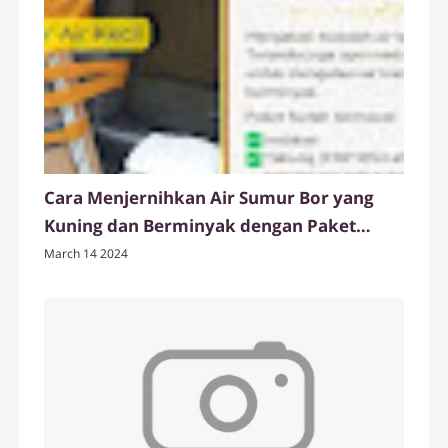
Cara Menjernihkan Air Sumur Bor yang
Kuning dan Berminyak dengan Paket
Tabung Filter Air FRP dari Ady Water
March 14 2024