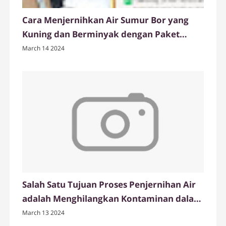
Cara Menjernihkan Air Sumur Bor yang
Kuning dan Berminyak dengan Paket
Tabung Filter Air FRP dari Ady Water
March 14 2024
Salah Satu Tujuan Proses Penjernihan Air
adalah Menghilangkan Kontaminan dalam
Air
March 13 2024