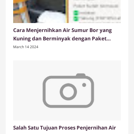
Cara Menjernihkan Air Sumur Bor yang
Kuning dan Berminyak dengan Paket
Tabung Filter Air FRP dari Ady Water
March 14 2024
Salah Satu Tujuan Proses Penjernihan Air