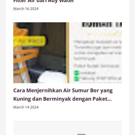
Filter Air dari Ady Water
March 16 2024
Cara Menjernihkan Air Sumur Bor yang
Kuning dan Berminyak dengan Paket
Tabung Filter Air FRP dari Ady Water
March 14 2024