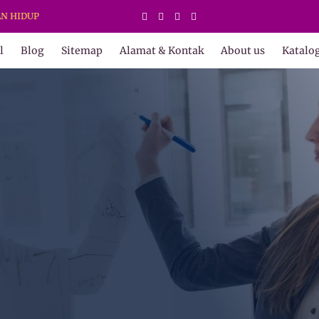
IDUP
l
Blog
Sitemap
Alamat & Kontak
About us
Katalo