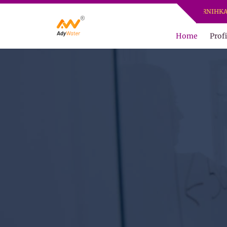
ADY WATER | JERNIHKAN H
Home
Profi