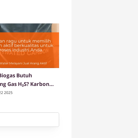
Biogas Butuh
ng Gas H₂S? Karbon
lihan Paling Efektif
22 2025