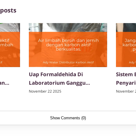
 posts
Uap Formaldehida Di
Sistem 
an
Laboratorium Ganggu
Penyari
Kesehatan? Karbon Aktif Bisa
Aktif Pi
November 22 2025
November 
Menyerapnya
Show Comments (0)